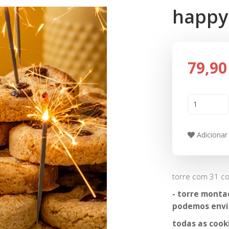
happy 
79,90
Adicionar 
torre com 31 co
- torre mont
podemos envi
todas as cook