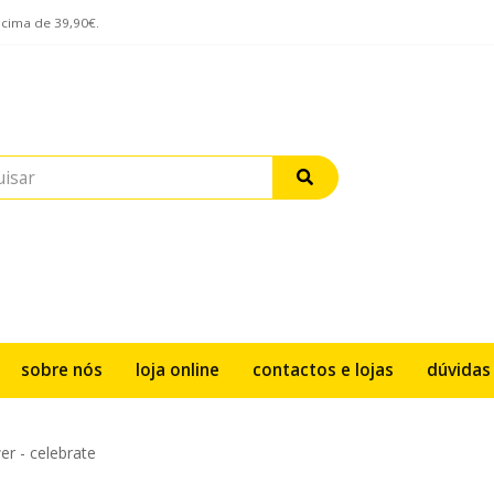
acima de 39,90€.
sobre nós
loja online
contactos e lojas
dúvidas
r - celebrate