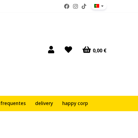
0,00 €
 frequentes
delivery
happy corp