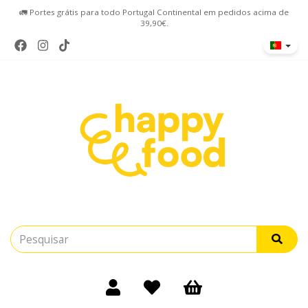
🚛 Portes grátis para todo Portugal Continental em pedidos acima de
39,90€.